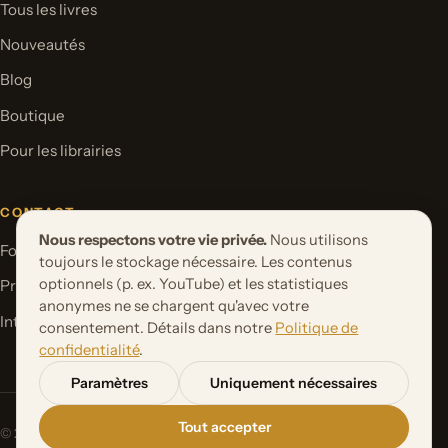
Tous les livres
Nouveautés
Blog
Boutique
Pour les librairies
CONTACT
Nous respectons votre vie privée.
Nous utilisons
Formulaire de contact
toujours le stockage nécessaire. Les contenus
optionnels (p. ex. YouTube) et les statistiques
Proposer un projet de livre
anonymes ne se chargent qu'avec votre
International Rights
consentement. Détails dans notre
Politique de
confidentialité
.
Paramètres
Uniquement nécessaires
Tout accepter
© 2026 Orbita Media GmbH. Tous droits réservés.