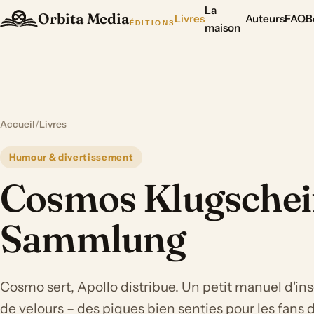
La
Orbita Media
Livres
Auteurs
FAQ
B
ÉDITIONS
maison
Accueil
/
Livres
Humour & divertissement
Cosmos Klugschei
Sammlung
Cosmo sert, Apollo distribue. Un petit manuel d'in
de velours – des piques bien senties pour les fans 