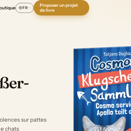
Proposer un projet
outique
FR
de livre
ßer-
solences sur pattes
de chats