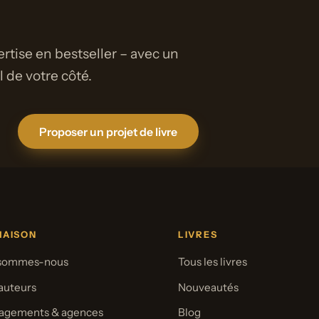
rtise en bestseller – avec un
de votre côté.
Proposer un projet de livre
MAISON
LIVRES
 sommes-nous
Tous les livres
auteurs
Nouveautés
agements & agences
Blog