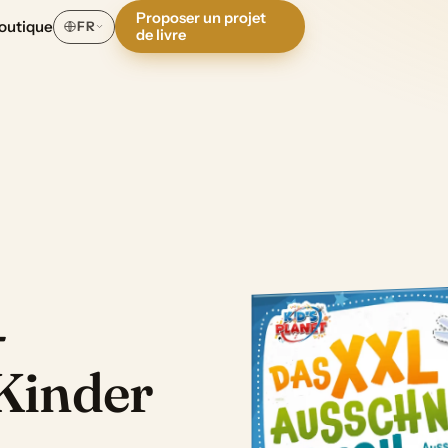
Proposer un projet
outique
FR
de livre
-
Kinder