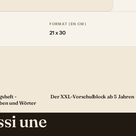
FORMAT (EN CM)
21 x 30
sheft -
Der XXL-Vorschulblock ab 5 Jahren
iben und Wörter
n
ssi une