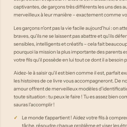
captivantes, de garçons très différents les uns des aut
merveilleux à leur manière – exactement comme votr
Les garçons n'ont pas la vie facile aujourd'hui : on at
braves, qu'ils ne se laissent pas abattre et qu'ils déf
sensibles, intelligents et créatifs – cela fait beaucou
pourquoi la mission la plus importante des parents es
votre fils qu'il possède en lui tout ce dont il a besoin 
Aidez-le à saisir qu'il est bien comme il est, parfait ex
les histoires de ce livre vous accompagneront. De
amour offrent de merveilleux modèles d'identificati
toute situation : tu peux le faire ! Tu es assez bien c
sauras l'accomplir !
Le monde t'appartient ! Aidez votre fils à compre
tâche, résoudre chaque problème et viser les étoi