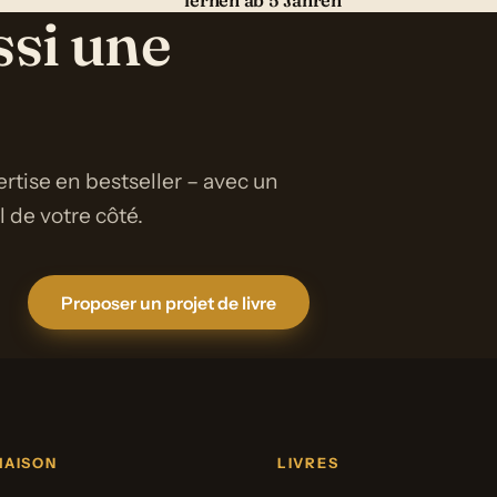
lernen ab 5 Jahren
ssi une
rtise en bestseller – avec un
de votre côté.
Proposer un projet de livre
MAISON
LIVRES