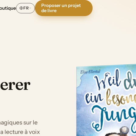
Proposer un projet
outique
FR
de livre
erer
magiques sur le
la lecture à voix